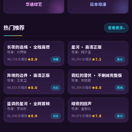
华语综艺
日本动漫
热门推荐
查看更多
99:04
94:58
长夜的追缉 · 全程高燃
星河 · 高清正版
导演：朴赞郁
导演：园子温
8.9
7.1
96,724
次播放
96,292
次播放
热播
高分
99:55
99:50
异境的边界 · 高清正版
霓虹的潜伏 · 不删减完整版
导演：王家卫
导演：陈凯歌
8.0
8.8
94,823
次播放
93,269
次播放
杜比
院线
99:42
91:13
蓝调的星河 · 全网首映
暗夜的回声
导演：罗泓轸
导演：金知云
8.9
7.8
91,306
次播放
90,878
次播放
杜比
高分