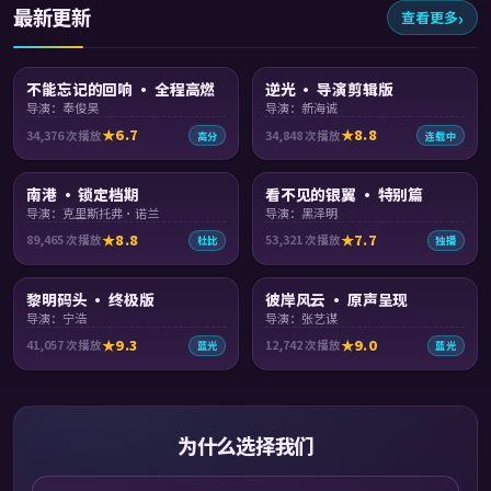
最新更新
查看更多
93:32
99:46
不能忘记的回响 · 全程高燃
逆光 · 导演剪辑版
导演：奉俊昊
导演：新海诚
6.7
8.8
34,376
次播放
34,848
次播放
高分
连载中
99:12
99:21
南港 · 锁定档期
看不见的银翼 · 特别篇
导演：克里斯托弗·诺兰
导演：黑泽明
8.8
7.7
89,465
次播放
53,321
次播放
杜比
独播
99:59
99:57
黎明码头 · 终极版
彼岸风云 · 原声呈现
导演：宁浩
导演：张艺谋
9.3
9.0
41,057
次播放
12,742
次播放
蓝光
蓝光
为什么选择我们