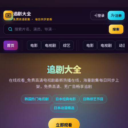
追剧大全
登录
注册
免费高清剧集 · 每日同步更新
搜索
首页
电影
电视剧
综艺
电影
电视剧
动漫
追剧大全
追剧大全
在线观看_免费高清电视剧最新
热播在线，海量剧集每日同步上
架，免费高清、无广告畅享追剧
韩国热门电视剧
日本经典电影
日韩综艺节目
日本动漫精选
立即观看